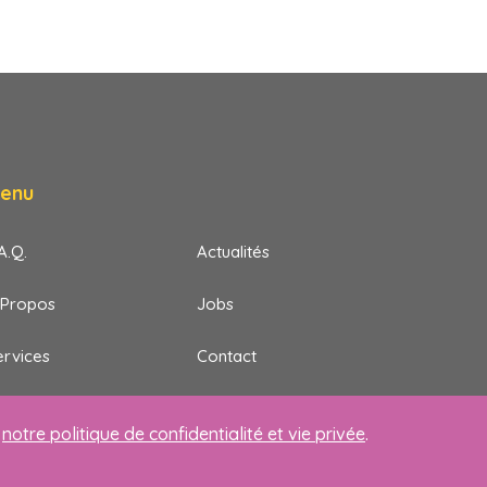
enu
A.Q.
Actualités
 Propos
Jobs
ervices
Contact
breville
Vie privée
z
notre politique de confidentialité et vie privée
.