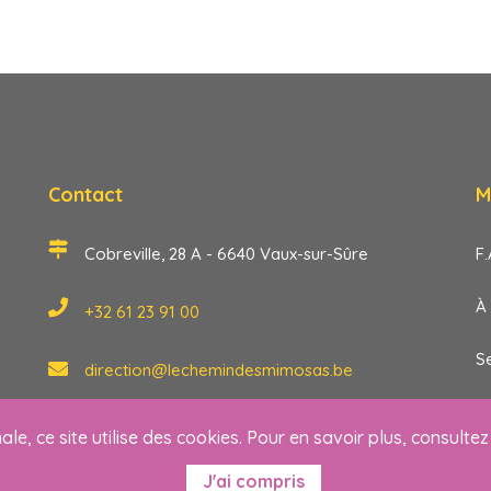
Contact
M
Cobreville, 28 A - 6640 Vaux-sur-Sûre
F.
À
+32 61 23 91 00
S
direction@lechemindesmimosas.be
Co
ale, ce site utilise des cookies. Pour en savoir plus, consulte
J'ai compris