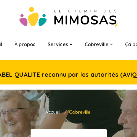
l
À propos
Services
Cobreville
Ça b
ABEL QUALITE reconnu par les autorités (AVIQ
Accueil
Cobreville