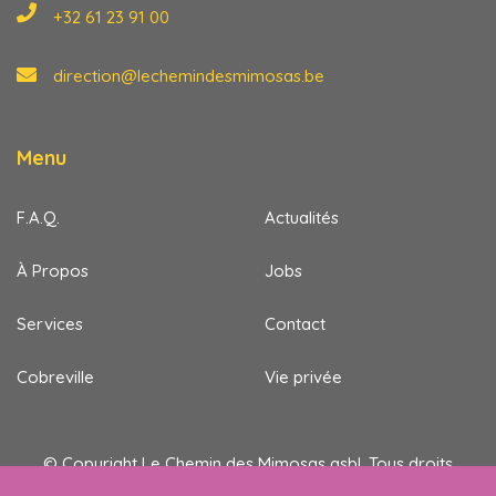
+32 61 23 91 00
direction@lechemindesmimosas.be
Menu
F.A.Q.
Actualités
À Propos
Jobs
Services
Contact
Cobreville
Vie privée
© Copyright Le Chemin des Mimosas asbl. Tous droits
réservés.