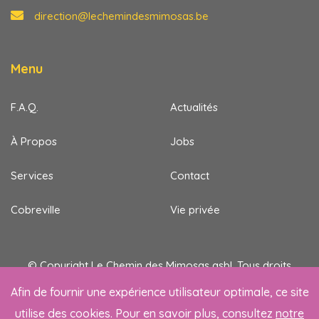
direction@lechemindesmimosas.be
Menu
F.A.Q.
Actualités
À Propos
Jobs
Services
Contact
Cobreville
Vie privée
© Copyright Le Chemin des Mimosas asbl. Tous droits
réservés.
Afin de fournir une expérience utilisateur optimale, ce site
utilise des cookies. Pour en savoir plus, consultez
notre